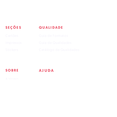
contado após recebimento do(s)
arquivo(s) fechado(s), seguindo os
nossos parâmetros.
4. Custos adicionais serão cobrados,
caso seja necessária a edição e/ou
SEÇÕES
QUALIDADE
manipulação do(s) arquivo(s),
Cartões
Guia de Formatos
calculados caso a caso.
Impressos
Guia de Qualidades
5. Prazo de entrega: 4-6 dias úteis.
Stickers
Catálogo de Qualidades
SOBRE
AJUDA
A Vosso
Artboards
Tutorial p/ Arquivos
Perguntas Frequentes
Entregas e Devoluções
Nossa Política
Artboards (.ai)