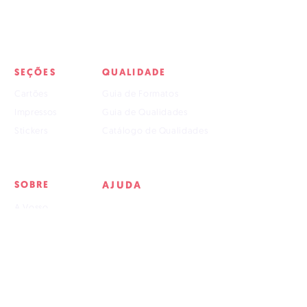
SEÇÕES
QUALIDADE
Cartões
Guia de Formatos
Impressos
Guia de Qualidades
Stickers
Catálogo de Qualidades
SOBRE
AJUDA
A Vosso
Artboards
Tutorial p/ Arquivos
Perguntas Frequentes
Entregas e Devoluções
Nossa Política
Artboards (.ai)