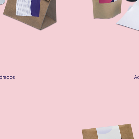
adrados
A