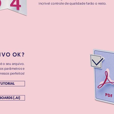
incrível controle de qualidade farão o resto.
IVO OK?
é o seu arquivo.
sos parâmetros e
essos perfeitos!
TUTORIAL
BOARDS (.AI)