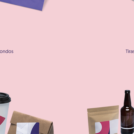
dondos
Tira