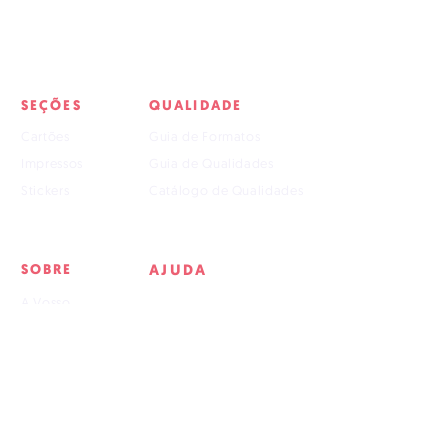
arquivo(s) fechado(s), seguindo os
nossos parâmetros.
4. Custos adicionais serão cobrados,
caso seja necessária a edição e/ou
manipulação do(s) arquivo(s),
SEÇÕES
QUALIDADE
calculados caso a caso.
Cartões
Guia de Formatos
Impressos
Guia de Qualidades
Stickers
Catálogo de Qualidades
SOBRE
AJUDA
A Vosso
Artboards
Tutorial p/ Arquivos
Perguntas Frequentes
Entregas e Devoluções
Nossa Política
Artboards (.ai)