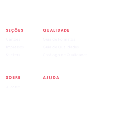
arquivo(s) fechado(s), seguindo os
nossos parâmetros.
4. Custos adicionais serão cobrados,
caso seja necessária a edição e/ou
manipulação do(s) arquivo(s),
SEÇÕES
QUALIDADE
calculados caso a caso.
5. Prazo de entrega: 4-6 dias úteis.
Cartões
Guia de Formatos
Impressos
Guia de Qualidades
Stickers
Catálogo de Qualidades
SOBRE
AJUDA
A Vosso
Artboards
Tutorial p/ Arquivos
Perguntas Frequentes
Entregas e Devoluções
Nossa Política
Artboards (.ai)