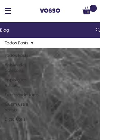
Blog
Todos Posts
Todos Posts
Artistas das
Coleções
Inspirações
Visuais
Empreendedores
Quem usa a
Vosso
Dicas Úteis